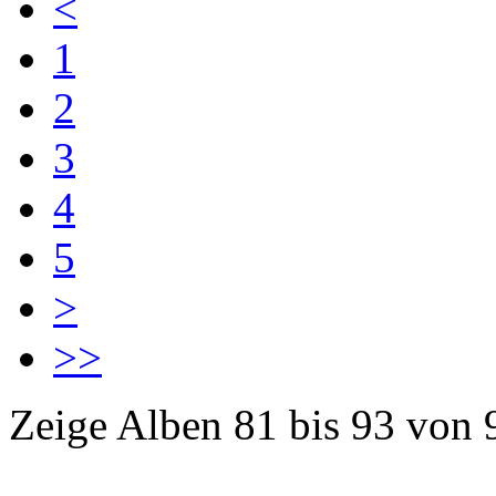
<
1
2
3
4
5
>
>>
Zeige Alben
81
bis
93
von