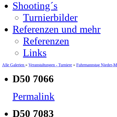
Shooting´s
Turnierbilder
Referenzen und mehr
Referenzen
Links
Alle Galerien
»
Veranstaltungen - Turniere
»
Fuhrmannstag Nieder-M
D50 7066
Permalink
D50 7083