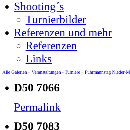
Shooting´s
Turnierbilder
Referenzen und mehr
Referenzen
Links
Alle Galerien
»
Veranstaltungen - Turniere
»
Fuhrmannstag Nieder-M
D50 7066
Permalink
D50 7083