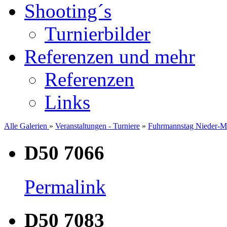
Shooting´s
Turnierbilder
Referenzen und mehr
Referenzen
Links
Alle Galerien
»
Veranstaltungen - Turniere
»
Fuhrmannstag Nieder-M
D50 7066
Permalink
D50 7083