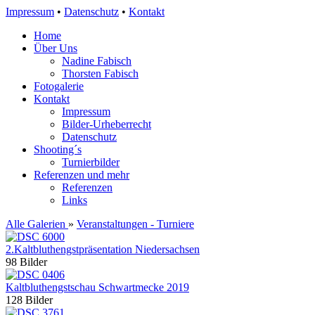
Impressum
•
Datenschutz
•
Kontakt
Home
Über Uns
Nadine Fabisch
Thorsten Fabisch
Fotogalerie
Kontakt
Impressum
Bilder-Urheberrecht
Datenschutz
Shooting´s
Turnierbilder
Referenzen und mehr
Referenzen
Links
Alle Galerien
»
Veranstaltungen - Turniere
2.Kaltbluthengstpräsentation Niedersachsen
98 Bilder
Kaltbluthengstschau Schwartmecke 2019
128 Bilder