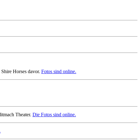
 Shire Horses davor.
Fotos sind online.
Mitmach Theater.
Die Fotos sind online.
.