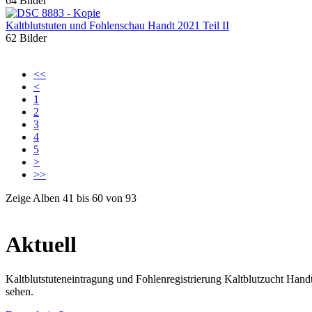
64 Bilder
Kaltblutstuten und Fohlenschau Handt 2021 Teil II
62 Bilder
<<
<
1
2
3
4
5
>
>>
Zeige Alben
41
bis
60
von
93
Aktuell
Kaltblutstuteneintragung und Fohlenregistrierung Kaltblutzucht Han
sehen.